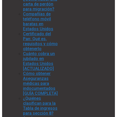
carta de perdón
para migración?
Compañías de
teléfono móvil
baratas en
Estados Unidos
Certificado del
Pan: Qué es,
requisitos y cómo
obtenerlo
Cuánto cobra un
jubilado en
Estados Unidos
[ACTUALIZADO]
Cómo obtener
Aseguranzas
médicas para
indocumentados
[GUÍA COMPLETA]
¿Quiénes
clasifican para la
Tabla de ingresos
para sección 8?