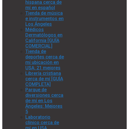
hispana cerca de
mí en español
Tienda de música
e instrumentos en
Los Ángeles
Médicos
Dermatólogos en
California [GUÍA
COMERCIAL]
Tienda de
deportes cerca de
mí ubicación en
USA: 21 mejores
Librería cristiana
cerca de mí [GUÍA
COMPLETA]
Parque de
diversiones cerca
de mí en Los
Ángeles: Mejores
5
Laboratorio
clínico cerca de
mí en USA