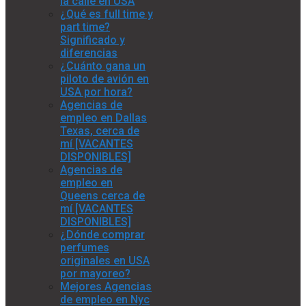
la calle en USA
¿Qué es full time y
part time?
Significado y
diferencias
¿Cuánto gana un
piloto de avión en
USA por hora?
Agencias de
empleo en Dallas
Texas, cerca de
mí [VACANTES
DISPONIBLES]
Agencias de
empleo en
Queens cerca de
mí [VACANTES
DISPONIBLES]
¿Dónde comprar
perfumes
originales en USA
por mayoreo?
Mejores Agencias
de empleo en Nyc