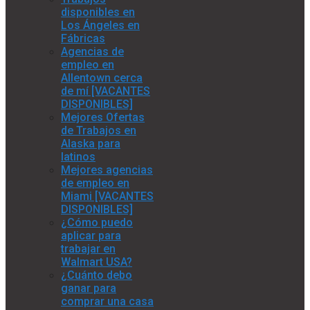
disponibles en
Los Ángeles en
Fábricas
Agencias de
empleo en
Allentown cerca
de mí [VACANTES
DISPONIBLES]
Mejores Ofertas
de Trabajos en
Alaska para
latinos
Mejores agencias
de empleo en
Miami [VACANTES
DISPONIBLES]
¿Cómo puedo
aplicar para
trabajar en
Walmart USA?
¿Cuánto debo
ganar para
comprar una casa