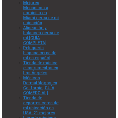
Mejores
Mecánicos a
domicilio en
Miami cerca de mi
ubicación
Alineación y
balanceo cerca de
mí [GUÍA
COMPLETA]
Peluquería
hispana cerca de
mí en español
Tienda de música
e instrumentos en
Los Ángeles
Médicos
Dermatólogos en
California [GUÍA
COMERCIAL]
Tienda de
deportes cerca de
mí ubicación en
USA: 21 mejores
Librería cristiana