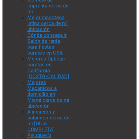
Imprenta cerca de
mí
Mejor discoteca
latina cerca de mí
ubicación
Dónde conseguir
Salón de renta
para fiestas
baratos en USA
Mejores Ópticas
baratas en
California
[COSTO-CALIDAD]
Mejores
Mecánicos a
domicilio en
Miami cerca de mi
ubicación
Alineación y
balanceo cerca de
mí [GUÍA
COMPLETA]
Peluquería